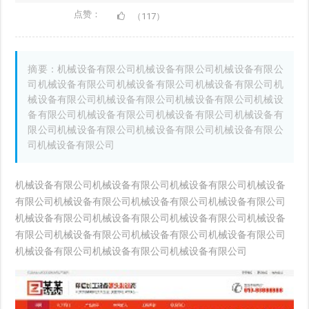
点赞：
（117）
摘要：机械设备有限公司机械设备有限公司机械设备有限公
司机械设备有限公司机械设备有限公司机械设备有限公司机
械设备有限公司机械设备有限公司机械设备有限公司机械设
备有限公司机械设备有限公司机械设备有限公司机械设备有
限公司机械设备有限公司机械设备有限公司机械设备有限公
司机械设备有限公司
机械设备有限公司机械设备有限公司机械设备有限公司机械设备
有限公司机械设备有限公司机械设备有限公司机械设备有限公司
机械设备有限公司机械设备有限公司机械设备有限公司机械设备
有限公司机械设备有限公司机械设备有限公司机械设备有限公司
机械设备有限公司机械设备有限公司机械设备有限公司