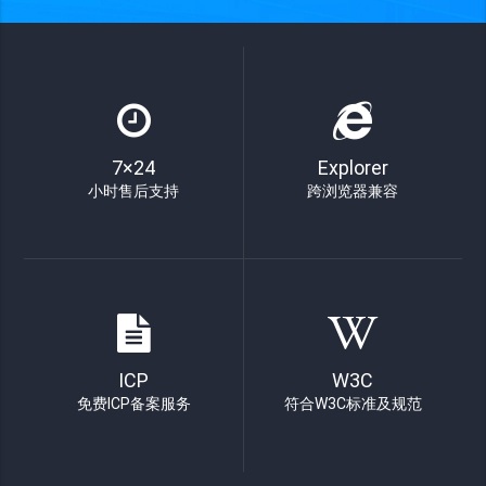
7×24
Explorer
小时售后支持
跨浏览器兼容
ICP
W3C
免费ICP备案服务
符合W3C标准及规范