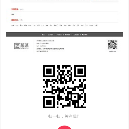
扫一扫，关注我们