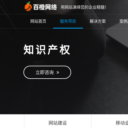
用网站演绎您的企业精髓！
网站首页
服务项目
解决方案
案例
知识产权
立即咨询
网站建设
移动