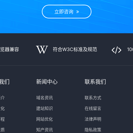
立即咨询
浏览器兼容
符合W3C标准及规范
1
我们
新闻中心
联系我们
简介
域名资讯
联系方式
文化
建站知识
在线留言
历程
网站优化
法律声明
资质
知产资讯
隐私政策