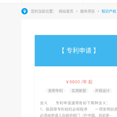
您的当前位置：
网站首页
服务项目
知识产权
【 专利申请 】
￥6800 /年 起
发明专利
实用新型
外观设计
含义 专利申请通常有如下两种含义
1、指获得专利权的必经程序 一项发明创
必须由申请人向政府部门（在中国，目前是···