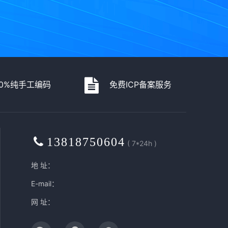
00%纯手工编码
免费ICP备案服务
13818750604
( 7*24h )
地 址：
E-mail：
网 址：